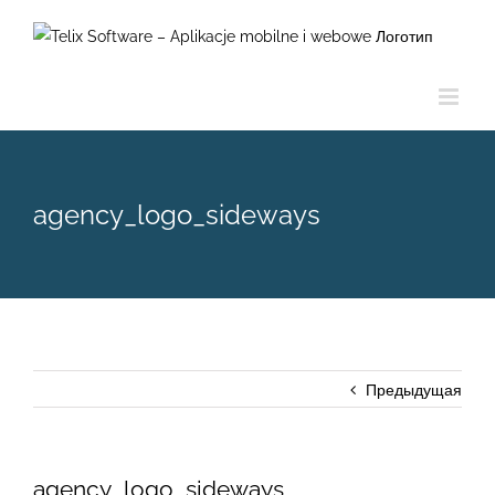
Skip
to
content
agency_logo_sideways
Предыдущая
agency_logo_sideways