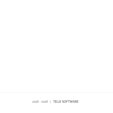
Aplikacje mobilne, aplikacje webowe.
Rozwiązania informatyczne dla firm. Dobre
pomysły i profesjonalizm działania. W razie
zainteresowania z Państwa strony chętnie
odpowiemy na pytania.
ZAPRASZAMY DO KONTAKTU
2016 -
2026 |
TELIX SOFTWARE