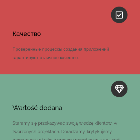
Качество
Проверенные процессы создания приложений
гарантируют отличное качество.
Wartość dodana
Staramy się przekazywać swoją wiedzę klientowi w
tworzonych projektach. Doradzamy, krytykujemy,
pomagamy w trakcie procesu powstawania aplikacji.