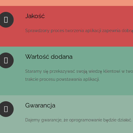
Jakość
Sprawdzony proces tworzenia aplikacji zapewnia dobrą
Wartość dodana
Staramy się przekazywać swoją wiedzę klientowi w tw
trakcie procesu powstawania aplikacji.
Gwarancja
Dajemy gwarancje, że oprogramowanie będzie działać. J