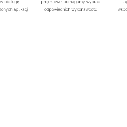
y obsługę
projektowe, pomagamy wybrać
a
onych aplikacji.
odpowiednich wykonawców.
wspo
Telix Softw
e mobilne, aplikacje webowe. Rozwiązania informatyc
działania. W razie zainteresowania z Państwa stro