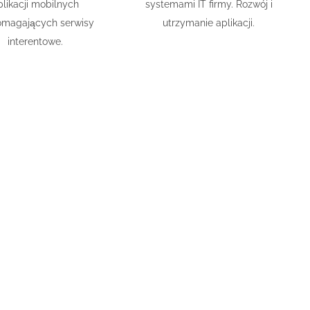
plikacji mobilnych
systemami IT firmy. Rozwój i
magających serwisy
utrzymanie aplikacji.
interentowe.
are
zne dla firm. Dobre pomysły i profesjonalizm
ny chętnie odpowiemy na pytania.