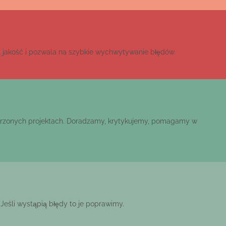
 jakość i pozwala na szybkie wychwytywanie błędów.
orzonych projektach. Doradzamy, krytykujemy, pomagamy w
eśli wystąpią błędy to je poprawimy.