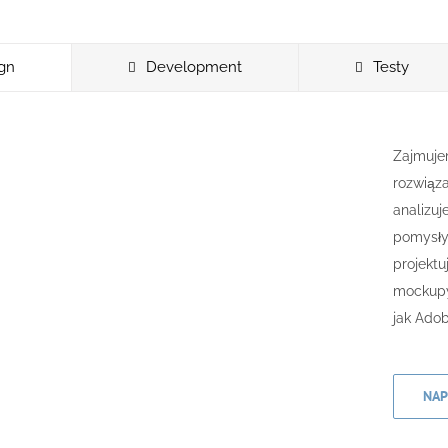
gn
Development
Testy
Zajmuje
rozwiąza
analizu
pomysły
projekt
mockupy 
jak Adob
NAP