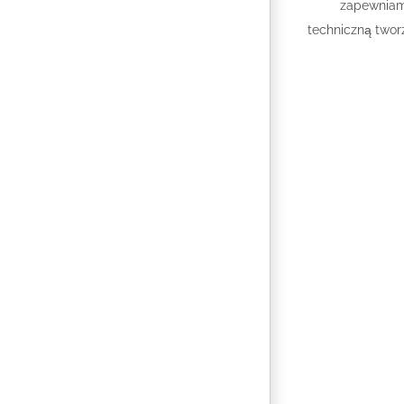
zapewniam
techniczną tworz
Aplikacj