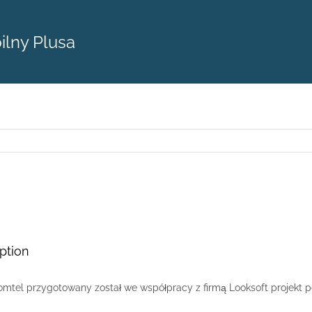
ilny Plusa
ption
mtel przygotowany został we współpracy z firmą Looksoft projekt po