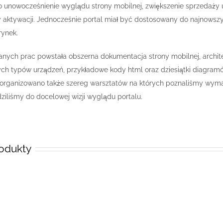
o unowocześnienie wyglądu strony mobilnej, zwiększenie sprzedaży
y aktywacji. Jednocześnie portal miał być dostosowany do najnowsz
ynek.
ch prac powstała obszerna dokumentacja strony mobilnej, architekt
ych typów urządzeń, przykładowe kody html oraz dziesiątki diagram
 Zorganizowano także szereg warsztatów na których poznaliśmy wyma
iliśmy do docelowej wizji wyglądu portalu.
odukty