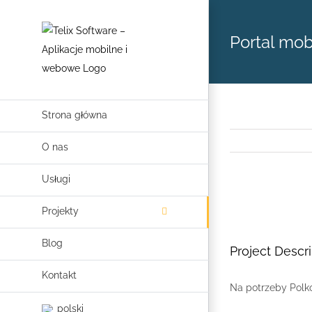
Skip
to
Portal mob
content
Strona główna
O nas
Usługi
View
Projekty
Larger
Image
Blog
Project Descri
Kontakt
Na potrzeby Polko
polski