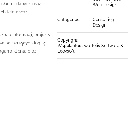
 usług dodanych oraz
Web Design
ych telefonów
Categories:
Consulting
Design
ura informacji, projekty
Copyright:
ów pokazujących logikę
Współautorstwo Telix Software &
gania klienta oraz
Looksoft