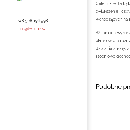
Celem klienta był
zwiększenie liczb
wchodzących na r
+48 508 196 998
info@telix.mobi
W ramach wykonany
ekranów dla różn
działania strony.
stopniowo dochodz
Podobne pr