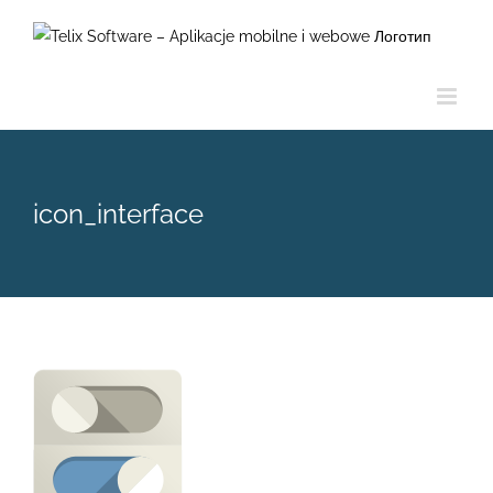
Skip
to
content
icon_interface