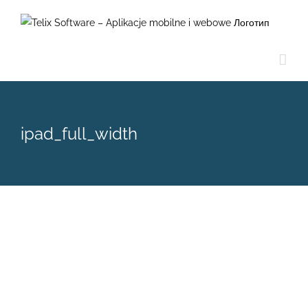
Skip
to
content
ipad_full_width