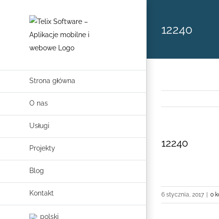
Skip
to
12240
content
Strona główna
O nas
Usługi
12240
Projekty
Blog
Kontakt
6 stycznia, 2017
|
0 
polski