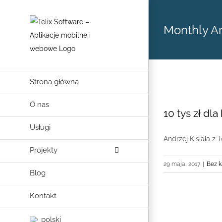
Skip
to
Monthly A
content
Strona główna
O nas
10 tys zł dl
Usługi
Andrzej Kisiała z 
Projekty
29 maja, 2017
|
Bez k
Blog
Kontakt
polski