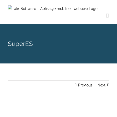
Skip
to
content
SuperES
Previous
Next
View
Larger