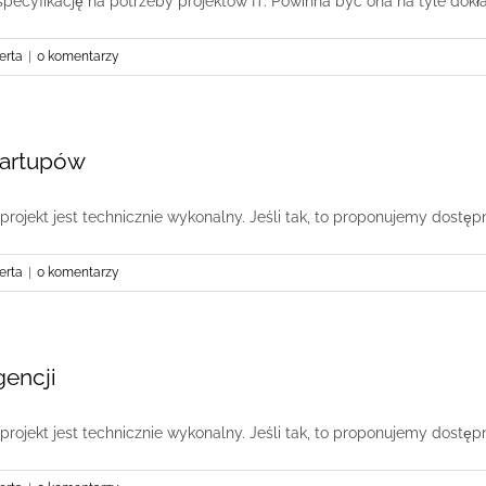
ecyfikację na potrzeby projektów IT. Powinna być ona na tyle dokładn
erta
|
0 komentarzy
startupów
ojekt jest technicznie wykonalny. Jeśli tak, to proponujemy dostępne
erta
|
0 komentarzy
gencji
ojekt jest technicznie wykonalny. Jeśli tak, to proponujemy dostępne