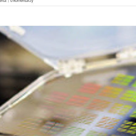
erta
|
0 komentarzy