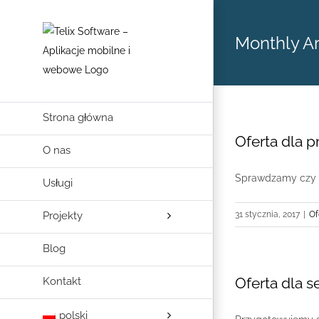
Skip
to
Monthly A
content
Strona główna
Oferta dla pr
O nas
Sprawdzamy czy pr
Usługi
Projekty
31 stycznia, 2017
|
Of
Blog
Oferta dla 
Kontakt
polski