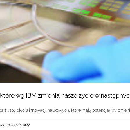
 które wg IBM zmienią nasze życie w następnyc
iś listę pięciu innowacji naukowych, które mają potencjał, by zmienić
ws
|
0 komentarzy